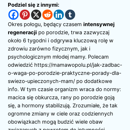
Podziel się z innymi:
Okres połogu, będący czasem
intensywnej
regeneracji
po porodzie, trwa zazwyczaj
około 6 tygodni i odgrywa kluczową rolę w
zdrowiu zarówno fizycznym, jak i
psychologicznym młodej mamy. Polecam
odwiedzić
https://mamawopolu.pl/jak-zadbac-
o-waga-po-porodzie-praktyczne-porady-dla-
swiezo-upieczonych-mam/
po dodatkowe
info. W tym czasie organizm wraca do normy:
macica się obkurcza, rany po porodzie goją
się, a hormony stabilizują. Zrozumiałe, że tak
ogromne zmiany w ciele oraz codziennych
obowiązkach mogą budzić wiele obaw
związanych z powrotem do intymności.