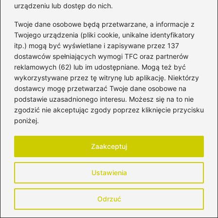
Zmiany hormonalne
Stosowanie lubrykantów
urządzeniu lub dostęp do nich.
Wsparcie specjalistów
Twoje dane osobowe będą przetwarzane, a informacje z
(ginekolog, fizjoterapeuta
Twojego urządzenia (pliki cookie, unikalne identyfikatory
Napięcie mięśniowe
uroginekologiczny,
itp.) mogą być wyświetlane i zapisywane przez 137
seksuolog)
dostawców spełniających wymogi TFC oraz partnerów
reklamowych (62) lub im udostępniane. Mogą też być
Gojące się rany (np.
wykorzystywane przez tę witrynę lub aplikację. Niektórzy
Otwarta komunikacja z
blizny po nacięciu
dostawcy mogę przetwarzać Twoje dane osobowe na
partnerem
krocza)
podstawie uzasadnionego interesu. Możesz się na to nie
zgodzić nie akceptując zgody poprzez kliknięcie przycisku
Sukcesywne
Wspólne poszukiwanie
poniżej.
obniżenie libido
rozwiązań
Suchość pochwy
Zaakceptuj
(wynik
Nie bagatelizowanie bólu i
podwyższonego
szukanie pomocy
Ustawienia
poziomu
prolaktyny)
Odrzuć
Źródła: