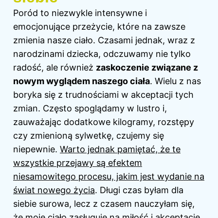
Poród to niezwykle intensywne i
emocjonujące przeżycie, które na zawsze
zmienia nasze ciało. Czasami jednak, wraz z
narodzinami dziecka, odczuwamy nie tylko
radość, ale również
zaskoczenie związane z
nowym wyglądem naszego ciała
. Wielu z nas
boryka się z trudnościami w akceptacji tych
zmian. Często spoglądamy w lustro i,
zauważając dodatkowe kilogramy, rozstępy
czy zmienioną sylwetkę, czujemy się
niepewnie.
Warto jednak pamiętać, że te
wszystkie przejawy są efektem
niesamowitego procesu, jakim jest wydanie na
świat nowego życia
. Długi czas byłam dla
siebie surowa, lecz z czasem nauczyłam się,
że moje ciało zasługuje na miłość i akceptację,