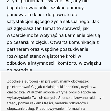
z tymi problemami. Ważne jest, aby nie
bagatelizować bólu i szukać pomocy,
ponieważ to klucz do powrotu do
satysfakcjonującego życia seksualnego. Jak
już zgłębiasz ten temat to sprawdź,
jak
wsparcie może wpłynąć na karmienie piersią
po cesarskim cięciu
. Otwarta komunikacja z
partnerem oraz wspólne poszukiwanie
rozwiązań stanowią istotne kroki w
odbudowie intymności i komfortu w związku
po porodzie.
Zgodnie z europejskim prawem, mamy obowiązek
Przyczyny bólu
Sposoby na poprawę
poinformować Cię jak działają pliki "cookies", czyli tzw.
podczas stosunku
komfortu
ciasteczka. W dużym skrócie witryna prosi o zgodę na
Regeneracja po
wykorzystanie Twoich danych. Spersonalizowane reklamy i
Konsultacja z lekarzem
porodzie
treści, pomiar reklam i treści, badanie odbiorców i
ulepszanie usług. Przechowywanie informacji na