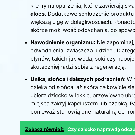
kremy na oparzenia, które zawierają skła
aloes
. Dodatkowe schłodzenie produktu 
większą ulgę w dolegliwościach. Ponadto
skórze możliwość oddychania, co spowol
Nawodnienie organizmu
: Nie zapominaj
odwodnienia, zwłaszcza u dzieci. Dlateg
płynów, takich jak woda, soki czy napoj
skuteczniej radzi sobie z regeneracją.
Unikaj słońca i dalszych podrażnień
: W 
daleka od słońca, aż skóra całkowicie się
ubierz dziecko w lekkie, przewiewne ubra
miejsca zakryj kapeluszem lub czapką. P
ponieważ stanowią one naturalną ochron
Zobacz również:
Czy dziecko naprawdę odczuw