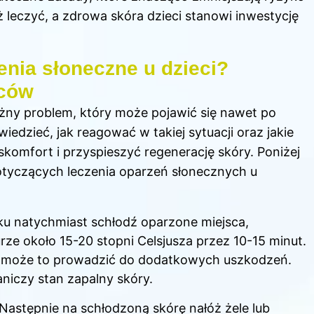
ż leczyć, a zdrowa skóra dzieci stanowi inwestycję
enia słoneczne u dzieci?
iców
żny problem, który może pojawić się nawet po
wiedzieć, jak reagować w takiej sytuacji oraz jakie
omfort i przyspieszyć regenerację skóry. Poniżej
otyczących leczenia oparzeń słonecznych u
ku natychmiast schłodź oparzone miejsca,
ze około 15-20 stopni Celsjusza przez 10-15 minut.
ż może to prowadzić do dodatkowych uszkodzeń.
aniczy stan zapalny skóry.
 Następnie na schłodzoną skórę nałóż żele lub