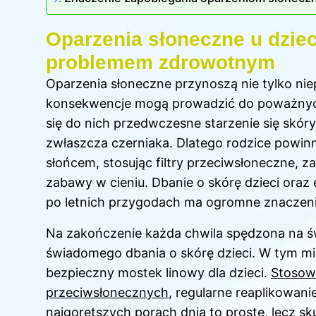
Oparzenia słoneczne u dzie
problemem zdrowotnym
Oparzenia słoneczne przynoszą nie tylko nie
konsekwencje mogą prowadzić do poważnych
się do nich przedwczesne starzenie się skó
zwłaszcza czerniaka. Dlatego rodzice powin
słońcem, stosując filtry przeciwsłoneczne, za
zabawy w cieniu. Dbanie o skórę dzieci oraz
po letnich przygodach ma ogromne znaczeni
Na zakończenie każda chwila spędzona na ś
świadomego dbania o skórę dzieci. W tym mi
bezpieczny mostek linowy dla dzieci
.
Stosow
przeciwsłonecznych
, regularne reaplikowani
najgorętszych porach dnia to proste, lecz s