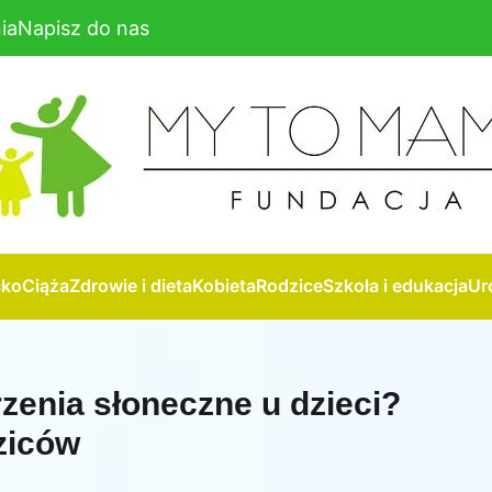
ia
Napisz do nas
cko
Ciąża
Zdrowie i dieta
Kobieta
Rodzice
Szkoła i edukacja
Ur
zenia słoneczne u dzieci?
ziców