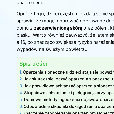
oparzeniem.
Oprócz tego, dzieci często nie zdają sobie sp
sprawia, że mogą ignorować odczuwane doleg
domu z
zaczerwienioną skórą
oraz bólem, k
piasku. Warto również zauważyć, że latem sł
a 16, co znacząco zwiększa ryzyko narażen
wypadów na świeżym powietrzu.
Spis treści
Oparzenia słoneczne u dzieci stają się pow
Jak skutecznie leczyć oparzenia słoneczne u
Jak prawidłowo schładzać oparzenia słoneczn
Stopniowe schładzanie i pielęgnacja przy op
Domowe metody łagodzenia objawów oparze
Odpowiednie składniki do łagodzenia oparze
Znaczenie zapobiegania oparzeniom słoneczn