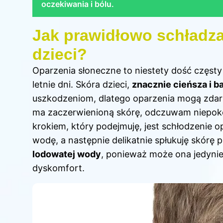
oczekiwania i bólu.
Jak prawidłowo schładza
dzieci?
Oparzenia słoneczne to niestety dość częsty 
letnie dni. Skóra dzieci,
znacznie cieńsza i b
uszkodzeniom, dlatego oparzenia mogą zdarz
ma zaczerwienioną skórę, odczuwam niepokój
krokiem, który podejmuję, jest schłodzenie 
wodę, a następnie delikatnie spłukuję skórę p
lodowatej wody
, ponieważ może ona jedyni
dyskomfort.