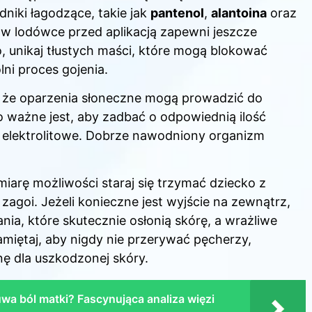
dniki łagodzące, takie jak
pantenol
,
alantoina
oraz
w lodówce przed aplikacją zapewni jeszcze
, unikaj tłustych maści, które mogą blokować
ni proces gojenia.
, że oparzenia słoneczne mogą prowadzić do
o ważne jest, aby zadbać o odpowiednią ilość
e elektrolitowe. Dobrze nawodniony organizm
miarę możliwości staraj się trzymać dziecko z
 zagoi. Jeżeli konieczne jest wyjście na zewnątrz,
nia, które skutecznie osłonią skórę, a wrażliwe
amiętaj, aby nigdy nie przerywać pęcherzy,
ę dla uszkodzonej skóry.
a ból matki? Fascynująca analiza więzi