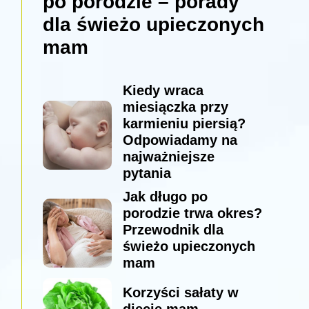
po porodzie – porady
dla świeżo upieczonych
mam
Kiedy wraca
miesiączka przy
karmieniu piersią?
Odpowiadamy na
najważniejsze
pytania
Jak długo po
porodzie trwa okres?
Przewodnik dla
świeżo upieczonych
mam
Korzyści sałaty w