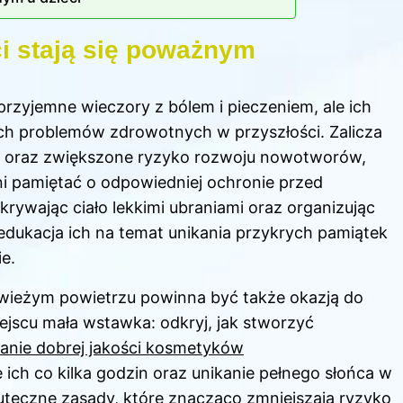
ci stają się poważnym
przyjemne wieczory z bólem i pieczeniem, ale ich
 problemów zdrowotnych w przyszłości. Zalicza
ry oraz zwiększone ryzyko rozwoju nowotworów,
ni pamiętać o odpowiedniej ochronie przed
krywając ciało lekkimi ubraniami oraz organizując
 edukacja ich na temat unikania przykrych pamiątek
e.
wieżym powietrzu powinna być także okazją do
ejscu mała wstawka: odkryj,
jak stworzyć
anie dobrej jakości kosmetyków
e ich co kilka godzin oraz unikanie pełnego słońca w
kuteczne zasady, które znacząco zmniejszają ryzyko