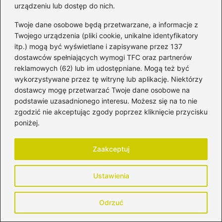
Zapamiętaj moje dane w tej przeglądarce
urządzeniu lub dostęp do nich.
podczas pisania kolejnych komentarzy.
Twoje dane osobowe będą przetwarzane, a informacje z
Twojego urządzenia (pliki cookie, unikalne identyfikatory
itp.) mogą być wyświetlane i zapisywane przez 137
dostawców spełniających wymogi TFC oraz partnerów
Poczytaj więcej
reklamowych (62) lub im udostępniane. Mogą też być
wykorzystywane przez tę witrynę lub aplikację. Niektórzy
dostawcy mogę przetwarzać Twoje dane osobowe na
podstawie uzasadnionego interesu. Możesz się na to nie
zgodzić nie akceptując zgody poprzez kliknięcie przycisku
poniżej.
Zaakceptuj
Ustawienia
Odrzuć