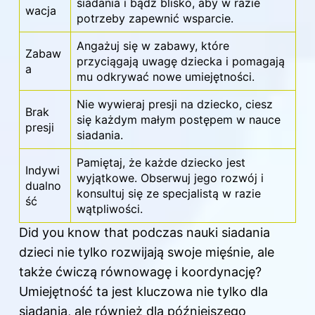
siadania i bądź blisko, aby w razie
wacja
potrzeby zapewnić wsparcie.
Angażuj się w zabawy, które
Zabaw
przyciągają uwagę dziecka i pomagają
a
mu odkrywać nowe umiejętności.
Nie wywieraj presji na dziecko, ciesz
Brak
się każdym małym postępem w nauce
presji
siadania.
Pamiętaj, że każde dziecko jest
Indywi
wyjątkowe. Obserwuj jego rozwój i
dualno
konsultuj się ze specjalistą w razie
ść
wątpliwości.
Did you know that podczas nauki siadania
dzieci nie tylko rozwijają swoje mięśnie, ale
także ćwiczą równowagę i koordynację?
Umiejętność ta jest kluczowa nie tylko dla
siadania, ale również dla późniejszego