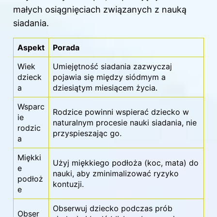
małych osiągnięciach związanych z nauką
siadania.
Aspekt
Porada
Wiek
Umiejętność siadania zazwyczaj
dzieck
pojawia się między siódmym a
a
dziesiątym miesiącem życia.
Wsparc
Rodzice powinni wspierać dziecko w
ie
naturalnym procesie nauki siadania, nie
rodzic
przyspieszając go.
a
Miękki
Użyj miękkiego podłoża (koc, mata) do
e
nauki, aby zminimalizować ryzyko
podłoż
kontuzji.
e
Obserwuj dziecko podczas prób
Obser