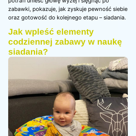
potrafi unieść głowę wyżej i sięgnąć po
zabawki, pokazuje, jak zyskuje pewność siebie
oraz gotowość do kolejnego etapu – siadania.
Jak wpleść elementy
codziennej zabawy w naukę
siadania?