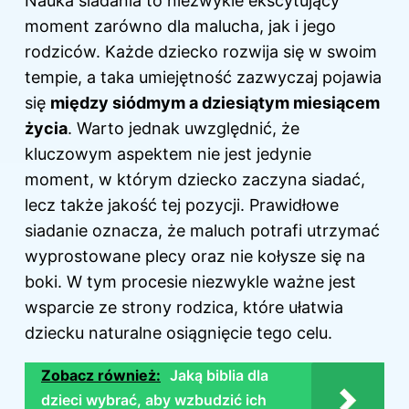
Nauka siadania to niezwykle ekscytujący
moment zarówno dla malucha, jak i jego
rodziców. Każde dziecko rozwija się w swoim
tempie, a taka umiejętność zazwyczaj pojawia
się
między siódmym a dziesiątym miesiącem
życia
. Warto jednak uwzględnić, że
kluczowym aspektem nie jest jedynie
moment, w którym dziecko zaczyna siadać,
lecz także jakość tej pozycji. Prawidłowe
siadanie oznacza, że maluch potrafi utrzymać
wyprostowane plecy oraz nie kołysze się na
boki. W tym procesie niezwykle ważne jest
wsparcie ze strony rodzica, które ułatwia
dziecku naturalne osiągnięcie tego celu.
Zobacz również:
Jaką biblia dla
dzieci wybrać, aby wzbudzić ich