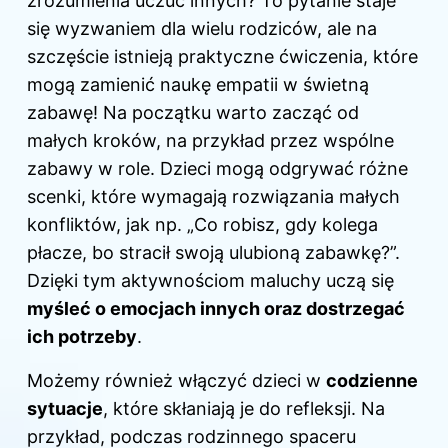
zrozumienia uczuć innych? To pytanie
staje
się
wyzwaniem dla wielu rodziców, ale na
szczęście istnieją praktyczne ćwiczenia, które
mogą zamienić naukę empatii w świetną
zabawę! Na początku warto zacząć od
małych kroków, na przykład przez wspólne
zabawy w role. Dzieci mogą odgrywać różne
scenki, które wymagają rozwiązania małych
konfliktów, jak np. „Co robisz, gdy kolega
płacze, bo stracił swoją ulubioną zabawkę?”.
Dzięki tym aktywnościom maluchy uczą się
myśleć o emocjach innych oraz dostrzegać
ich potrzeby
.
Możemy również włączyć dzieci w
codzienne
sytuacje
, które skłaniają je do refleksji. Na
przykład, podczas rodzinnego spaceru