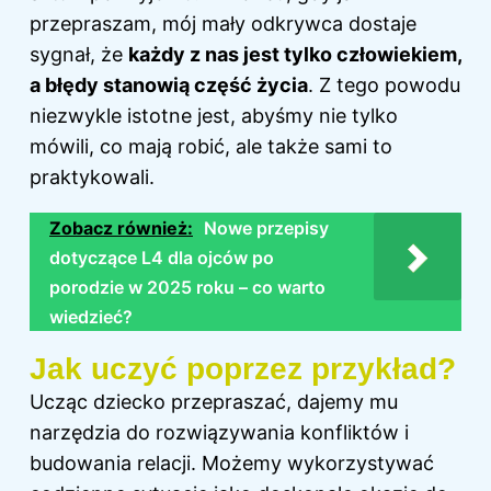
przepraszam, mój mały odkrywca dostaje
sygnał, że
każdy z nas jest tylko człowiekiem,
a błędy stanowią część życia
. Z tego powodu
niezwykle istotne jest, abyśmy nie tylko
mówili, co mają robić, ale także sami to
praktykowali.
Zobacz również:
Nowe przepisy
dotyczące L4 dla ojców po
porodzie w 2025 roku – co warto
wiedzieć?
Jak uczyć poprzez przykład?
Ucząc dziecko przepraszać, dajemy mu
narzędzia do rozwiązywania konfliktów i
budowania relacji. Możemy wykorzystywać