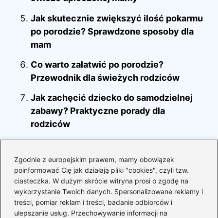
Jak skutecznie zwiększyć ilość pokarmu
po porodzie? Sprawdzone sposoby dla
mam
Co warto załatwić po porodzie?
Przewodnik dla świeżych rodziców
Jak zachęcić dziecko do samodzielnej
zabawy? Praktyczne porady dla
rodziców
Jak odpowiadać na trudne pytania dzieci
i nie dać się zaskoczyć?
Zgodnie z europejskim prawem, mamy obowiązek
poinformować Cię jak działają pliki "cookies", czyli tzw.
Jak zapalenie krtani wpływa na karmienie
ciasteczka. W dużym skrócie witryna prosi o zgodę na
piersią? Porady dla mam
wykorzystanie Twoich danych. Spersonalizowane reklamy i
treści, pomiar reklam i treści, badanie odbiorców i
Odkrywając świat matek karmiących
ulepszanie usług. Przechowywanie informacji na