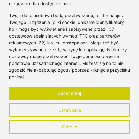
piersią: wsparcie, wyzwania i korzyści
urządzeniu lub dostęp do nich.
Twoje dane osobowe będą przetwarzane, a informacje z
Twojego urządzenia (pliki cookie, unikalne identyfikatory
itp.) mogą być wyświetlane i zapisywane przez 137
dostawców spełniających wymogi TFC oraz partnerów
reklamowych (62) lub im udostępniane. Mogą też być
wykorzystywane przez tę witrynę lub aplikację. Niektórzy
dostawcy mogę przetwarzać Twoje dane osobowe na
podstawie uzasadnionego interesu. Możesz się na to nie
zgodzić nie akceptując zgody poprzez kliknięcie przycisku
Honorata Strzelczyk
poniżej.
Cześć! Nazywam się Honorata i jestem mamą, która
każdego dnia łączy macierzyństwo z odkrywaniem siebie
na nowo. Blog mytomamy.pl powstał z potrzeby dzielenia
Zaakceptuj
się doświadczeniem, wsparcia innych kobiet oraz tworzenia
przestrzeni, w której możemy mówić o rodzicielstwie
Ustawienia
szczerze – bez filtrów, presji i perfekcjonizmu. Piszę o
ciąży, porodzie, połogu, wychowaniu dzieci, relacjach w
rodzinie, edukacji, rozwoju osobistym i kobiecym stylu
Odrzuć
życia. Poruszam tematy, które są mi bliskie – od
codziennych dylematów rodzica, przez zdrowie i emocje,