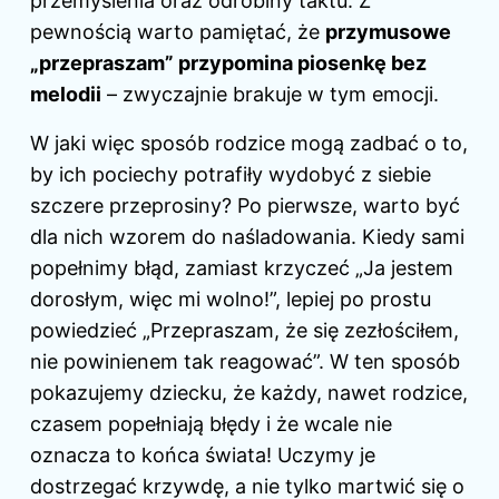
przemyślenia oraz odrobiny taktu. Z
pewnością warto pamiętać, że
przymusowe
„przepraszam” przypomina piosenkę bez
melodii
– zwyczajnie brakuje w tym emocji.
W jaki więc sposób rodzice mogą zadbać o to,
by ich pociechy potrafiły wydobyć z siebie
szczere przeprosiny? Po pierwsze, warto być
dla nich wzorem do naśladowania. Kiedy sami
popełnimy błąd, zamiast krzyczeć „Ja jestem
dorosłym, więc mi wolno!”, lepiej po prostu
powiedzieć „Przepraszam, że się zezłościłem,
nie powinienem tak reagować”. W ten sposób
pokazujemy dziecku, że każdy, nawet rodzice,
czasem popełniają błędy i że wcale nie
oznacza to końca świata! Uczymy je
dostrzegać krzywdę, a nie tylko martwić się o