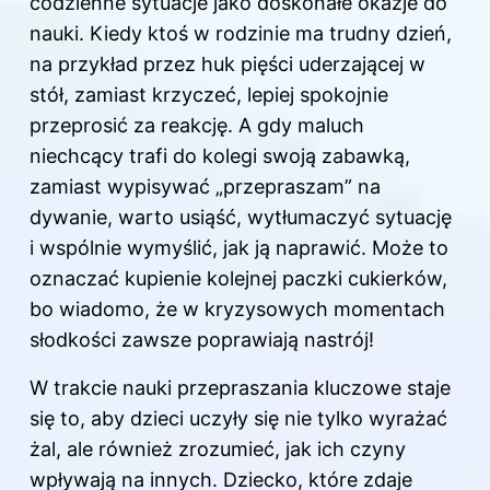
codzienne sytuacje jako doskonałe okazje do
nauki. Kiedy ktoś w rodzinie ma trudny dzień,
na przykład przez huk pięści uderzającej w
stół, zamiast krzyczeć, lepiej spokojnie
przeprosić za reakcję. A gdy maluch
niechcący trafi do kolegi swoją zabawką,
zamiast wypisywać „przepraszam” na
dywanie, warto usiąść, wytłumaczyć sytuację
i wspólnie wymyślić, jak ją naprawić. Może to
oznaczać kupienie kolejnej paczki cukierków,
bo wiadomo, że w kryzysowych momentach
słodkości zawsze poprawiają nastrój!
W trakcie nauki przepraszania kluczowe staje
się to, aby dzieci uczyły się nie tylko wyrażać
żal, ale również zrozumieć, jak ich czyny
wpływają na innych. Dziecko, które zdaje