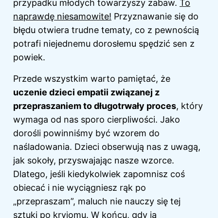
przypadku młodych towarzyszy zabaw.
To
naprawdę niesamowite!
Przyznawanie się do
błędu otwiera trudne tematy, co z pewnością
potrafi niejednemu dorosłemu spędzić sen z
powiek.
Przede wszystkim warto pamiętać, że
uczenie dzieci empatii związanej z
przepraszaniem to długotrwały proces
, który
wymaga od nas sporo cierpliwości. Jako
dorośli powinniśmy być wzorem do
naśladowania. Dzieci obserwują nas z uwagą,
jak sokoły, przyswajając nasze wzorce.
Dlatego, jeśli kiedykolwiek zapomnisz coś
obiecać i nie wyciągniesz rąk po
„przepraszam”, maluch nie nauczy się tej
sztuki po kryjomu. W końcu, gdy ja