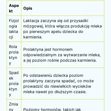
Aspe
Opis
kt
Fizjol
Laktacja zaczyna się od przysadki
ogia
mózgowej, która włącza produkcję mleka
lakta
po pierwszym apelu dziecka do
cji
karmienia.
Rola
Prolaktyna jest hormonem
prola
odpowiedzialnym za wytwarzanie mleka,
ktyn
a jej poziom rośnie podczas karmienia.
y
Spad
Po odstawieniu dziecka poziom
ek
prolaktyny zaczyna spadać, co może
prola
prowadzić do niewielkich wycieków
ktyn
mleka nawet po dłuższym czasie.
y
Zmia
ny
Poziomy hormonów, takich jak