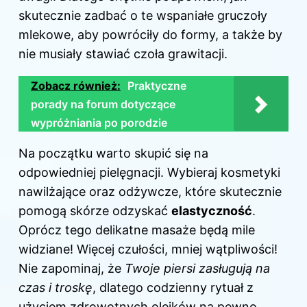
skutecznie zadbać o te wspaniałe gruczoły
mlekowe, aby powróciły do formy, a także by
nie musiały stawiać czoła grawitacji.
Zobacz również:
Praktyczne
porady na forum dotyczące
wypróżniania po porodzie
Na początku warto skupić się na
odpowiedniej pielęgnacji. Wybieraj kosmetyki
nawilżające oraz odżywcze, które skutecznie
pomogą skórze odzyskać
elastyczność
.
Oprócz tego delikatne masaże będą mile
widziane! Więcej czułości, mniej wątpliwości!
Nie zapominaj, że
Twoje piersi zasługują na
czas i troskę
, dlatego codzienny rytuał z
użyciem zdrowotnych olejków na pewno