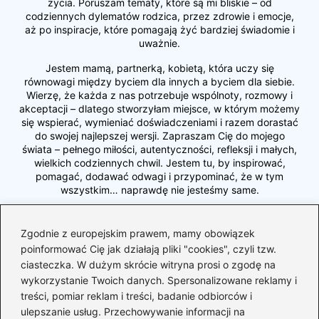
życia. Poruszam tematy, które są mi bliskie – od
codziennych dylematów rodzica, przez zdrowie i emocje,
aż po inspiracje, które pomagają żyć bardziej świadomie i
uważnie.
Jestem mamą, partnerką, kobietą, która uczy się
równowagi między byciem dla innych a byciem dla siebie.
Wierzę, że każda z nas potrzebuje wspólnoty, rozmowy i
akceptacji – dlatego stworzyłam miejsce, w którym możemy
się wspierać, wymieniać doświadczeniami i razem dorastać
do swojej najlepszej wersji. Zapraszam Cię do mojego
świata – pełnego miłości, autentyczności, refleksji i małych,
wielkich codziennych chwil. Jestem tu, by inspirować,
pomagać, dodawać odwagi i przypominać, że w tym
wszystkim… naprawdę nie jesteśmy same.
←
Czy dzieci z domu dziecka mogą liczyć na 500+?
Zgodnie z europejskim prawem, mamy obowiązek
Sprawdzamy dostępne wsparcie.
poinformować Cię jak działają pliki "cookies", czyli tzw.
ciasteczka. W dużym skrócie witryna prosi o zgodę na
→
Co warto mieć przygotowane po porodzie –
wykorzystanie Twoich danych. Spersonalizowane reklamy i
niezbędnik dla świeżo upieczonej mamy
treści, pomiar reklam i treści, badanie odbiorców i
ulepszanie usług. Przechowywanie informacji na