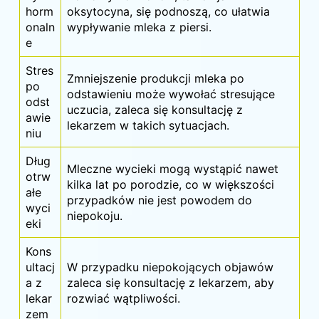
horm
oksytocyna, się podnoszą, co ułatwia
onaln
wypływanie mleka z piersi.
e
Stres
Zmniejszenie produkcji mleka po
po
odstawieniu może wywołać stresujące
odst
uczucia, zaleca się konsultację z
awie
lekarzem w takich sytuacjach.
niu
Dług
Mleczne wycieki mogą wystąpić nawet
otrw
kilka lat
po porodzie
, co w większości
ałe
przypadków nie jest powodem do
wyci
niepokoju.
eki
Kons
ultacj
W przypadku niepokojących objawów
a z
zaleca się konsultację z lekarzem, aby
lekar
rozwiać wątpliwości.
zem