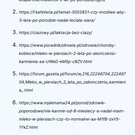
https://f.kafeteria.pl/temat-5003831-czy-mozliwe-aby-
3-lata-po-porodzie-nadal-leciala-siara/
https://ciazowy.pl/laktacja-bez-ciazy/
https://www.poradnikzdrowie.pl/zdrowie/choroby-
kobiece/mleko-w-piersiach-2-lata-po-skonczeniu-
karmienia-aa-UWeD-kM5p-cBZV.html
https://forum.gazeta.pl/forum/w,216,22246704,222467
04,Mleko_w_piersiach_2_lata_po_zakonczeniu_karmieni
a_.html
https://www.mjakmama24.pl/porod/zdrowie-
poporodowe/nie-karmie-od-8-miesiecy-a-nadal-mam-
mleko-w-piersiach-czy-to-normalne-aa-M1fB-zxV5-
1YkZ.html