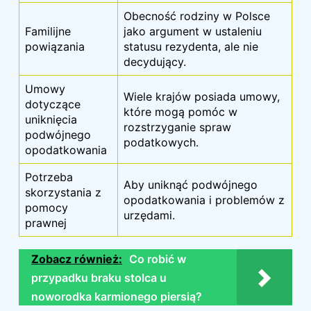
Obecność rodziny w Polsce
Familijne
jako argument w ustaleniu
powiązania
statusu rezydenta, ale nie
decydujący.
Umowy
Wiele krajów posiada umowy,
dotyczące
które mogą pomóc w
uniknięcia
rozstrzyganie spraw
podwójnego
podatkowych.
opodatkowania
Potrzeba
Aby uniknąć podwójnego
skorzystania z
opodatkowania i problemów z
pomocy
urzędami.
prawnej
Zobacz również:
Co robić w
przypadku braku stolca u
noworodka karmionego piersią?