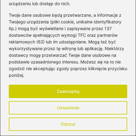
do swojej najlepszej wersji. Zapraszam Cię do mojego
urządzeniu lub dostęp do nich.
świata – pełnego miłości, autentyczności, refleksji i małych,
wielkich codziennych chwil. Jestem tu, by inspirować,
Twoje dane osobowe będą przetwarzane, a informacje z
pomagać, dodawać odwagi i przypominać, że w tym
Twojego urządzenia (pliki cookie, unikalne identyfikatory
wszystkim… naprawdę nie jesteśmy same.
itp.) mogą być wyświetlane i zapisywane przez 137
dostawców spełniających wymogi TFC oraz partnerów
reklamowych (62) lub im udostępniane. Mogą też być
←
Zabawa pełna kreatywności: jak zrobić glinę dla
wykorzystywane przez tę witrynę lub aplikację. Niektórzy
dzieci w domowym zaciszu
dostawcy mogę przetwarzać Twoje dane osobowe na
→
Olej z wiesiołka w ciąży – skuteczne wskazówki
podstawie uzasadnionego interesu. Możesz się na to nie
dotyczące stosowania
zgodzić nie akceptując zgody poprzez kliknięcie przycisku
poniżej.
Zaakceptuj
Dodaj komentarz
Ustawienia
Twój adres email nie zostanie opublikowany.
Wymagane pola są oznaczone
*
Odrzuć
Komentarz
*