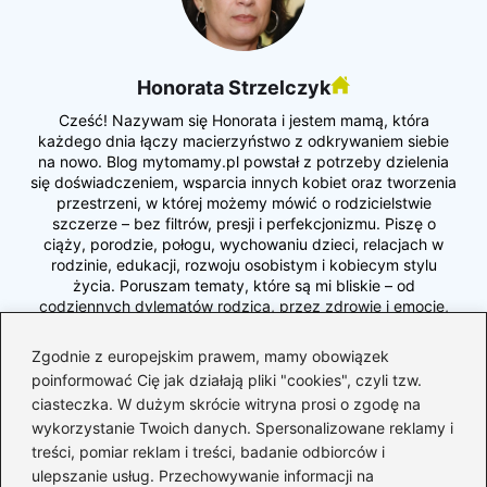
Honorata Strzelczyk
Cześć! Nazywam się Honorata i jestem mamą, która
każdego dnia łączy macierzyństwo z odkrywaniem siebie
na nowo. Blog mytomamy.pl powstał z potrzeby dzielenia
się doświadczeniem, wsparcia innych kobiet oraz tworzenia
przestrzeni, w której możemy mówić o rodzicielstwie
szczerze – bez filtrów, presji i perfekcjonizmu. Piszę o
ciąży, porodzie, połogu, wychowaniu dzieci, relacjach w
rodzinie, edukacji, rozwoju osobistym i kobiecym stylu
życia. Poruszam tematy, które są mi bliskie – od
codziennych dylematów rodzica, przez zdrowie i emocje,
aż po inspiracje, które pomagają żyć bardziej świadomie i
uważnie.
Zgodnie z europejskim prawem, mamy obowiązek
poinformować Cię jak działają pliki "cookies", czyli tzw.
Jestem mamą, partnerką, kobietą, która uczy się
ciasteczka. W dużym skrócie witryna prosi o zgodę na
równowagi między byciem dla innych a byciem dla siebie.
Wierzę, że każda z nas potrzebuje wspólnoty, rozmowy i
wykorzystanie Twoich danych. Spersonalizowane reklamy i
akceptacji – dlatego stworzyłam miejsce, w którym możemy
treści, pomiar reklam i treści, badanie odbiorców i
się wspierać, wymieniać doświadczeniami i razem dorastać
ulepszanie usług. Przechowywanie informacji na