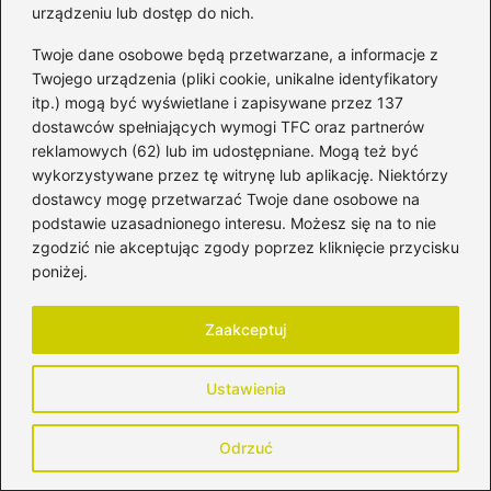
Nazwa
*
urządzeniu lub dostęp do nich.
Twoje dane osobowe będą przetwarzane, a informacje z
Twojego urządzenia (pliki cookie, unikalne identyfikatory
Adres email
*
itp.) mogą być wyświetlane i zapisywane przez 137
dostawców spełniających wymogi TFC oraz partnerów
reklamowych (62) lub im udostępniane. Mogą też być
Witryna internetowa
wykorzystywane przez tę witrynę lub aplikację. Niektórzy
dostawcy mogę przetwarzać Twoje dane osobowe na
podstawie uzasadnionego interesu. Możesz się na to nie
zgodzić nie akceptując zgody poprzez kliknięcie przycisku
Zapamiętaj moje dane w tej przeglądarce
podczas pisania kolejnych komentarzy.
poniżej.
Zaakceptuj
Ustawienia
Poczytaj więcej
Odrzuć