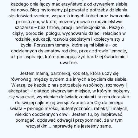
każdego dnia łączy macierzyństwo z odkrywaniem siebie
na nowo. Blog mytomamy.pl powstał z potrzeby dzielenia
się doświadczeniem, wsparcia innych kobiet oraz tworzenia
przestrzeni, w której możemy mówić o rodzicielstwie
szczerze – bez filtrów, presji i perfekcjonizmu. Piszę o
ciąży, porodzie, połogu, wychowaniu dzieci, relacjach w
rodzinie, edukacji, rozwoju osobistym i kobiecym stylu
życia. Poruszam tematy, które są mi bliskie – od
codziennych dylematów rodzica, przez zdrowie i emocje,
aż po inspiracje, które pomagają żyć bardziej świadomie i
uważnie.
Jestem mamą, partnerką, kobietą, która uczy się
równowagi między byciem dla innych a byciem dla siebie.
Wierzę, że każda z nas potrzebuje wspólnoty, rozmowy i
akceptacji – dlatego stworzyłam miejsce, w którym możemy
się wspierać, wymieniać doświadczeniami i razem dorastać
do swojej najlepszej wersji. Zapraszam Cię do mojego
świata – pełnego miłości, autentyczności, refleksji i małych,
wielkich codziennych chwil. Jestem tu, by inspirować,
pomagać, dodawać odwagi i przypominać, że w tym
wszystkim… naprawdę nie jesteśmy same.