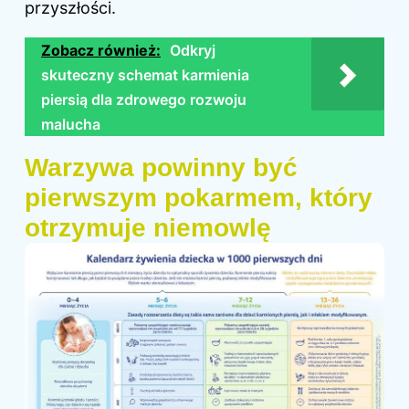
przyszłości.
Zobacz również:
Odkryj
skuteczny schemat karmienia
piersią dla zdrowego rozwoju
malucha
Warzywa powinny być
pierwszym pokarmem, który
otrzymuje niemowlę