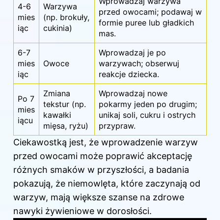
Wprowadzaj warzywa
4-6
Warzywa
przed owocami; podawaj w
mies
(np. brokuły,
formie puree lub gładkich
iąc
cukinia)
mas.
6-7
Wprowadzaj je po
mies
Owoce
warzywach; obserwuj
iąc
reakcje dziecka.
Zmiana
Wprowadzaj nowe
Po 7
tekstur (np.
pokarmy jeden po drugim;
mies
kawałki
unikaj soli, cukru i ostrych
iącu
mięsa, ryżu)
przypraw.
Ciekawostką jest, że wprowadzenie warzyw
przed owocami może poprawić akceptację
różnych smaków w przyszłości, a badania
pokazują, że niemowlęta, które zaczynają od
warzyw, mają większe szanse na zdrowe
nawyki żywieniowe w dorosłości.