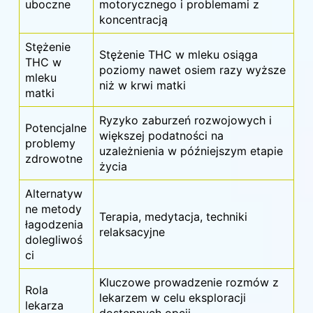
uboczne
motorycznego i problemami z
koncentracją
Stężenie
Stężenie THC w mleku osiąga
THC w
poziomy nawet osiem razy wyższe
mleku
niż w krwi matki
matki
Ryzyko zaburzeń rozwojowych i
Potencjalne
większej podatności na
problemy
uzależnienia w późniejszym etapie
zdrowotne
życia
Alternatyw
ne metody
Terapia, medytacja, techniki
łagodzenia
relaksacyjne
dolegliwoś
ci
Kluczowe prowadzenie rozmów z
Rola
lekarzem w celu eksploracji
lekarza
dostępnych opcji