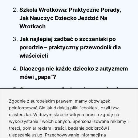
Szkoła Wrotkowa: Praktyczne Porady,
Jak Nauczyć Dziecko Jeździć Na
Wrotkach
Jak najlepiej zadbać o szczeniaki po
porodzie – praktyczny przewodnik dla
właścicieli
Dlaczego nie każde dziecko z autyzmem
mówi „papa”?
Ospa u noworodka karmionego piersią –
co warto wiedzieć, aby chronić
Zgodnie z europejskim prawem, mamy obowiązek
maluszka?
poinformować Cię jak działają pliki "cookies", czyli tzw.
ciasteczka. W dużym skrócie witryna prosi o zgodę na
Odkryj najlepsze terapie dla dzieci z
wykorzystanie Twoich danych. Spersonalizowane reklamy i
autyzmem – jak wspierać ich rozwój?
treści, pomiar reklam i treści, badanie odbiorców i
ulepszanie usług. Przechowywanie informacji na