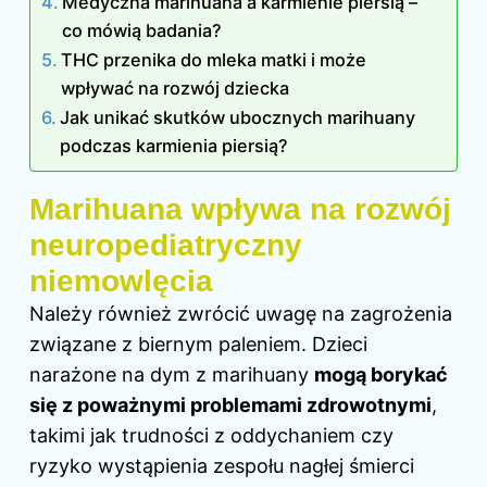
Medyczna marihuana a karmienie piersią –
co mówią badania?
THC przenika do mleka matki i może
wpływać na rozwój dziecka
Jak unikać skutków ubocznych marihuany
podczas karmienia piersią?
Marihuana wpływa na rozwój
neuropediatryczny
niemowlęcia
Należy również zwrócić uwagę na zagrożenia
związane z biernym paleniem. Dzieci
narażone na dym z marihuany
mogą borykać
się z poważnymi problemami zdrowotnymi
,
takimi jak trudności z oddychaniem czy
ryzyko wystąpienia zespołu nagłej śmierci