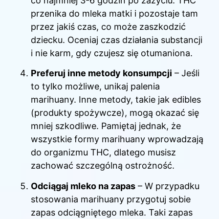
co najmniej 3-6 godzin po zażyciu. THC
przenika do mleka matki i pozostaje tam
przez jakiś czas, co może zaszkodzić
dziecku. Oceniaj czas działania substancji
i nie karm, gdy czujesz się otumaniona.
Preferuj inne metody konsumpcji
– Jeśli
to tylko możliwe, unikaj palenia
marihuany. Inne metody, takie jak edibles
(produkty spożywcze), mogą okazać się
mniej szkodliwe. Pamiętaj jednak, że
wszystkie formy marihuany wprowadzają
do organizmu THC, dlatego musisz
zachować szczególną ostrożność.
Odciągaj mleko na zapas
– W przypadku
stosowania marihuany przygotuj sobie
zapas odciągniętego mleka. Taki zapas