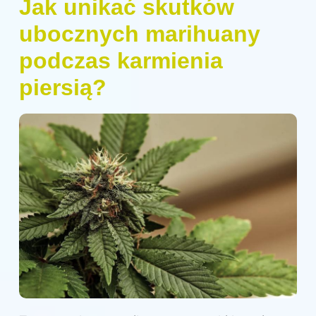
Jak unikać skutków
ubocznych marihuany
podczas karmienia
piersią?