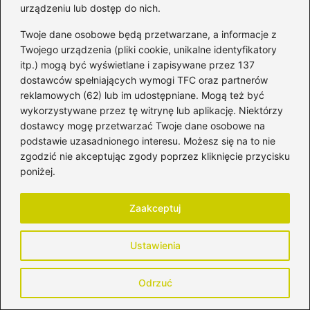
Szczepić dziecko na grypę? Oto
urządzeniu lub dostęp do nich.
najważniejsze informacje, które musisz
Twoje dane osobowe będą przetwarzane, a informacje z
znać
Twojego urządzenia (pliki cookie, unikalne identyfikatory
itp.) mogą być wyświetlane i zapisywane przez 137
Potówki czy alergia u niemowlaka – jak
dostawców spełniających wymogi TFC oraz partnerów
rozpoznać, co naprawdę dolega twojemu
reklamowych (62) lub im udostępniane. Mogą też być
dziecku?
wykorzystywane przez tę witrynę lub aplikację. Niektórzy
dostawcy mogę przetwarzać Twoje dane osobowe na
Jak radzić sobie, gdy dziecko nie chce
podstawie uzasadnionego interesu. Możesz się na to nie
ssać piersi – najczęstsze problemy z
zgodzić nie akceptując zgody poprzez kliknięcie przycisku
poniżej.
karmieniem
Czy dziecko powinno chodzić w
Zaakceptuj
kapciach? Oto, co mówią eksperci
Ustawienia
Odrzuć