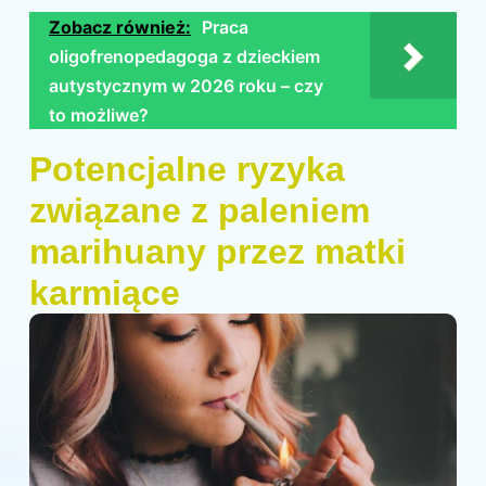
Zobacz również:
Praca
oligofrenopedagoga z dzieckiem
autystycznym w 2026 roku – czy
to możliwe?
Potencjalne ryzyka
związane z paleniem
marihuany przez matki
karmiące