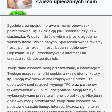
świeżo upieczonych mam
Korzyści sałaty w diecie
mam karmiących piersią
Zgodnie z europejskim prawem, mamy obowiązek
poinformować Cię jak działają pliki "cookies", czyli tzw.
ciasteczka. W dużym skrócie witryna prosi o zgodę na
Jaką biblia dla dzieci
wykorzystanie Twoich danych. Spersonalizowane reklamy i
wybrać, aby wzbudzić ich
treści, pomiar reklam i treści, badanie odbiorców i
zainteresowanie?
ulepszanie usług. Przechowywanie informacji na
urządzeniu lub dostęp do nich.
Kategorie
Twoje dane osobowe będą przetwarzane, a informacje z
Twojego urządzenia (pliki cookie, unikalne identyfikatory
itp.) mogą być wyświetlane i zapisywane przez 137
Ciąża
(130)
dostawców spełniających wymogi TFC oraz partnerów
Dziecko
(267)
reklamowych (62) lub im udostępniane. Mogą też być
Kobieta
(132)
wykorzystywane przez tę witrynę lub aplikację. Niektórzy
Rodzice
(72)
dostawcy mogę przetwarzać Twoje dane osobowe na
podstawie uzasadnionego interesu. Możesz się na to nie
Szkoła i edukacja
(5)
zgodzić nie akceptując zgody poprzez kliknięcie przycisku