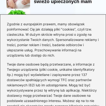
świeżo upieczonych mam
Korzyści sałaty w diecie
mam karmiących piersią
Zgodnie z europejskim prawem, mamy obowiązek
poinformować Cię jak działają pliki "cookies", czyli tzw.
ciasteczka. W dużym skrócie witryna prosi o zgodę na
Jaką biblia dla dzieci
wykorzystanie Twoich danych. Spersonalizowane reklamy i
wybrać, aby wzbudzić ich
treści, pomiar reklam i treści, badanie odbiorców i
zainteresowanie?
ulepszanie usług. Przechowywanie informacji na
urządzeniu lub dostęp do nich.
Kategorie
Twoje dane osobowe będą przetwarzane, a informacje z
Twojego urządzenia (pliki cookie, unikalne identyfikatory
itp.) mogą być wyświetlane i zapisywane przez 137
Ciąża
(130)
dostawców spełniających wymogi TFC oraz partnerów
Dziecko
(267)
reklamowych (62) lub im udostępniane. Mogą też być
Kobieta
(132)
wykorzystywane przez tę witrynę lub aplikację. Niektórzy
Rodzice
(72)
dostawcy mogę przetwarzać Twoje dane osobowe na
podstawie uzasadnionego interesu. Możesz się na to nie
Szkoła i edukacja
(5)
zgodzić nie akceptując zgody poprzez kliknięcie przycisku