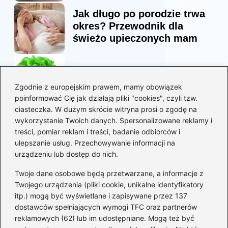
Jak długo po porodzie trwa
okres? Przewodnik dla
świeżo upieczonych mam
Korzyści sałaty w diecie
mam karmiących piersią
Zgodnie z europejskim prawem, mamy obowiązek
poinformować Cię jak działają pliki "cookies", czyli tzw.
ciasteczka. W dużym skrócie witryna prosi o zgodę na
Jaką biblia dla dzieci
wykorzystanie Twoich danych. Spersonalizowane reklamy i
wybrać, aby wzbudzić ich
treści, pomiar reklam i treści, badanie odbiorców i
zainteresowanie?
ulepszanie usług. Przechowywanie informacji na
urządzeniu lub dostęp do nich.
Kategorie
Twoje dane osobowe będą przetwarzane, a informacje z
Twojego urządzenia (pliki cookie, unikalne identyfikatory
itp.) mogą być wyświetlane i zapisywane przez 137
Ciąża
(130)
dostawców spełniających wymogi TFC oraz partnerów
Dziecko
(267)
reklamowych (62) lub im udostępniane. Mogą też być
Kobieta
(132)