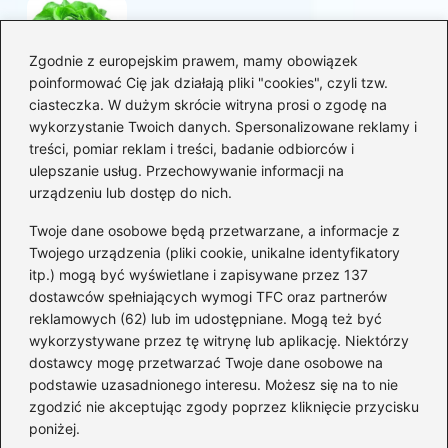
Korzyści sałaty w diecie
mam karmiących piersią
Zgodnie z europejskim prawem, mamy obowiązek
poinformować Cię jak działają pliki "cookies", czyli tzw.
ciasteczka. W dużym skrócie witryna prosi o zgodę na
Jaką biblia dla dzieci
wykorzystanie Twoich danych. Spersonalizowane reklamy i
wybrać, aby wzbudzić ich
treści, pomiar reklam i treści, badanie odbiorców i
zainteresowanie?
ulepszanie usług. Przechowywanie informacji na
urządzeniu lub dostęp do nich.
Kategorie
Twoje dane osobowe będą przetwarzane, a informacje z
Twojego urządzenia (pliki cookie, unikalne identyfikatory
itp.) mogą być wyświetlane i zapisywane przez 137
Ciąża
(130)
dostawców spełniających wymogi TFC oraz partnerów
Dziecko
(267)
reklamowych (62) lub im udostępniane. Mogą też być
Kobieta
(132)
wykorzystywane przez tę witrynę lub aplikację. Niektórzy
Rodzice
(72)
dostawcy mogę przetwarzać Twoje dane osobowe na
podstawie uzasadnionego interesu. Możesz się na to nie
Szkoła i edukacja
(5)
zgodzić nie akceptując zgody poprzez kliknięcie przycisku
Uroda
(11)
poniżej.
Zdrowie i dieta
(82)