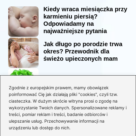
Kiedy wraca miesiączka przy
karmieniu piersią?
Odpowiadamy na
najważniejsze pytania
Jak długo po porodzie trwa
okres? Przewodnik dla
świeżo upieczonych mam
Korzyści sałaty w diecie
mam karmiących piersią
Zgodnie z europejskim prawem, mamy obowiązek
poinformować Cię jak działają pliki "cookies", czyli tzw.
ciasteczka. W dużym skrócie witryna prosi o zgodę na
Jaką biblia dla dzieci
wykorzystanie Twoich danych. Spersonalizowane reklamy i
wybrać, aby wzbudzić ich
treści, pomiar reklam i treści, badanie odbiorców i
zainteresowanie?
ulepszanie usług. Przechowywanie informacji na
urządzeniu lub dostęp do nich.