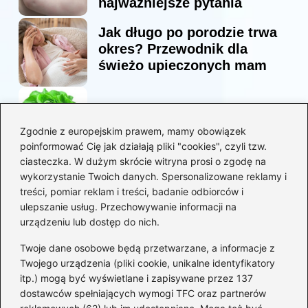
najważniejsze pytania
Jak długo po porodzie trwa
okres? Przewodnik dla
świeżo upieczonych mam
Korzyści sałaty w diecie
mam karmiących piersią
Zgodnie z europejskim prawem, mamy obowiązek
poinformować Cię jak działają pliki "cookies", czyli tzw.
ciasteczka. W dużym skrócie witryna prosi o zgodę na
Jaką biblia dla dzieci
wykorzystanie Twoich danych. Spersonalizowane reklamy i
wybrać, aby wzbudzić ich
treści, pomiar reklam i treści, badanie odbiorców i
zainteresowanie?
ulepszanie usług. Przechowywanie informacji na
urządzeniu lub dostęp do nich.
Kategorie
Twoje dane osobowe będą przetwarzane, a informacje z
Twojego urządzenia (pliki cookie, unikalne identyfikatory
itp.) mogą być wyświetlane i zapisywane przez 137
Ciąża
(130)
dostawców spełniających wymogi TFC oraz partnerów
Dziecko
(267)