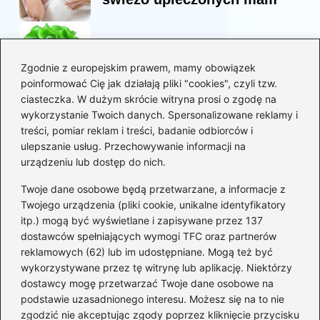
Korzyści sałaty w diecie
mam karmiących piersią
Zgodnie z europejskim prawem, mamy obowiązek
poinformować Cię jak działają pliki "cookies", czyli tzw.
ciasteczka. W dużym skrócie witryna prosi o zgodę na
Jaką biblia dla dzieci
wykorzystanie Twoich danych. Spersonalizowane reklamy i
wybrać, aby wzbudzić ich
treści, pomiar reklam i treści, badanie odbiorców i
zainteresowanie?
ulepszanie usług. Przechowywanie informacji na
urządzeniu lub dostęp do nich.
Kategorie
Twoje dane osobowe będą przetwarzane, a informacje z
Twojego urządzenia (pliki cookie, unikalne identyfikatory
itp.) mogą być wyświetlane i zapisywane przez 137
Ciąża
(130)
dostawców spełniających wymogi TFC oraz partnerów
Dziecko
(267)
reklamowych (62) lub im udostępniane. Mogą też być
Kobieta
(132)
wykorzystywane przez tę witrynę lub aplikację. Niektórzy
Rodzice
(72)
dostawcy mogę przetwarzać Twoje dane osobowe na
podstawie uzasadnionego interesu. Możesz się na to nie
Szkoła i edukacja
(5)
zgodzić nie akceptując zgody poprzez kliknięcie przycisku