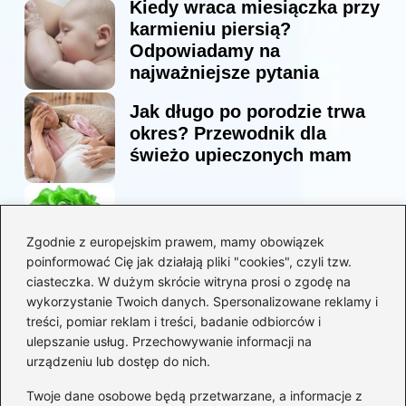
Kiedy wraca miesiączka przy
karmieniu piersią?
Odpowiadamy na
najważniejsze pytania
Jak długo po porodzie trwa
okres? Przewodnik dla
świeżo upieczonych mam
Korzyści sałaty w diecie
mam karmiących piersią
Zgodnie z europejskim prawem, mamy obowiązek
poinformować Cię jak działają pliki "cookies", czyli tzw.
ciasteczka. W dużym skrócie witryna prosi o zgodę na
Jaką biblia dla dzieci
wykorzystanie Twoich danych. Spersonalizowane reklamy i
wybrać, aby wzbudzić ich
treści, pomiar reklam i treści, badanie odbiorców i
zainteresowanie?
ulepszanie usług. Przechowywanie informacji na
urządzeniu lub dostęp do nich.
Kategorie
Twoje dane osobowe będą przetwarzane, a informacje z