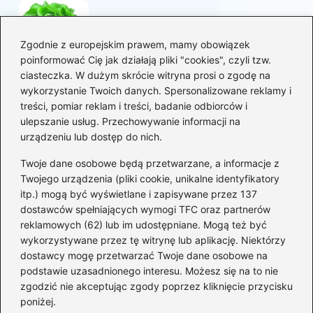
Korzyści sałaty w diecie
mam karmiących piersią
Zgodnie z europejskim prawem, mamy obowiązek
poinformować Cię jak działają pliki "cookies", czyli tzw.
ciasteczka. W dużym skrócie witryna prosi o zgodę na
Jaką biblia dla dzieci
wykorzystanie Twoich danych. Spersonalizowane reklamy i
wybrać, aby wzbudzić ich
treści, pomiar reklam i treści, badanie odbiorców i
zainteresowanie?
ulepszanie usług. Przechowywanie informacji na
urządzeniu lub dostęp do nich.
Kategorie
Twoje dane osobowe będą przetwarzane, a informacje z
Twojego urządzenia (pliki cookie, unikalne identyfikatory
itp.) mogą być wyświetlane i zapisywane przez 137
Ciąża
(130)
dostawców spełniających wymogi TFC oraz partnerów
Dziecko
(267)
reklamowych (62) lub im udostępniane. Mogą też być
Kobieta
(132)
wykorzystywane przez tę witrynę lub aplikację. Niektórzy
Rodzice
(72)
dostawcy mogę przetwarzać Twoje dane osobowe na
podstawie uzasadnionego interesu. Możesz się na to nie
Szkoła i edukacja
(5)
zgodzić nie akceptując zgody poprzez kliknięcie przycisku
Uroda
(11)
poniżej.