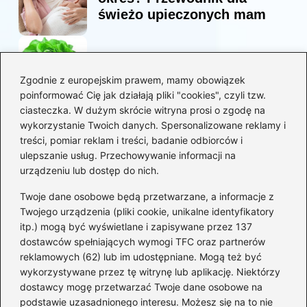
świeżo upieczonych mam
Korzyści sałaty w diecie
mam karmiących piersią
Zgodnie z europejskim prawem, mamy obowiązek
poinformować Cię jak działają pliki "cookies", czyli tzw.
ciasteczka. W dużym skrócie witryna prosi o zgodę na
Jaką biblia dla dzieci
wykorzystanie Twoich danych. Spersonalizowane reklamy i
wybrać, aby wzbudzić ich
treści, pomiar reklam i treści, badanie odbiorców i
zainteresowanie?
ulepszanie usług. Przechowywanie informacji na
urządzeniu lub dostęp do nich.
Kategorie
Twoje dane osobowe będą przetwarzane, a informacje z
Twojego urządzenia (pliki cookie, unikalne identyfikatory
itp.) mogą być wyświetlane i zapisywane przez 137
Ciąża
(130)
dostawców spełniających wymogi TFC oraz partnerów
Dziecko
(267)
reklamowych (62) lub im udostępniane. Mogą też być
Kobieta
(132)
wykorzystywane przez tę witrynę lub aplikację. Niektórzy
Rodzice
(72)
dostawcy mogę przetwarzać Twoje dane osobowe na
podstawie uzasadnionego interesu. Możesz się na to nie
Szkoła i edukacja
(5)