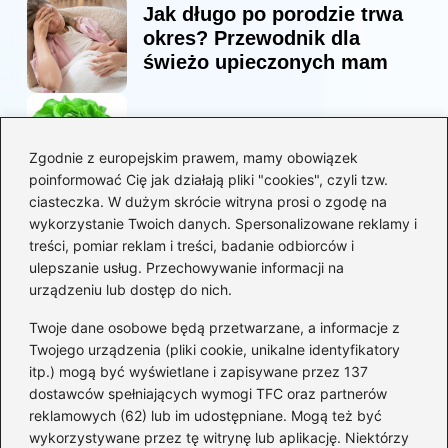
Jak długo po porodzie trwa
okres? Przewodnik dla
świeżo upieczonych mam
Korzyści sałaty w diecie
mam karmiących piersią
Zgodnie z europejskim prawem, mamy obowiązek
poinformować Cię jak działają pliki "cookies", czyli tzw.
ciasteczka. W dużym skrócie witryna prosi o zgodę na
Jaką biblia dla dzieci
wykorzystanie Twoich danych. Spersonalizowane reklamy i
wybrać, aby wzbudzić ich
treści, pomiar reklam i treści, badanie odbiorców i
zainteresowanie?
ulepszanie usług. Przechowywanie informacji na
urządzeniu lub dostęp do nich.
Kategorie
Twoje dane osobowe będą przetwarzane, a informacje z
Twojego urządzenia (pliki cookie, unikalne identyfikatory
itp.) mogą być wyświetlane i zapisywane przez 137
Ciąża
(130)
dostawców spełniających wymogi TFC oraz partnerów
Dziecko
(267)
reklamowych (62) lub im udostępniane. Mogą też być
Kobieta
(132)
wykorzystywane przez tę witrynę lub aplikację. Niektórzy