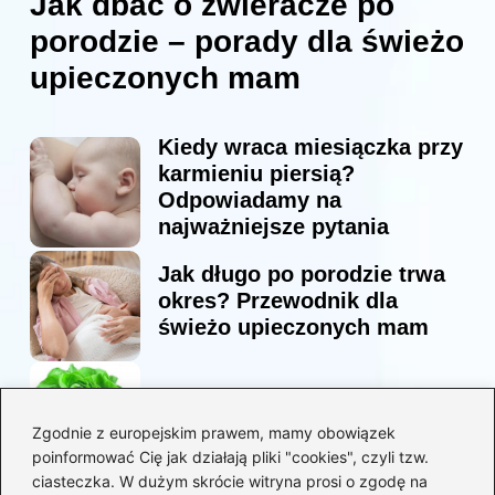
Jak dbać o zwieracze po
porodzie – porady dla świeżo
upieczonych mam
Kiedy wraca miesiączka przy
karmieniu piersią?
Odpowiadamy na
najważniejsze pytania
Jak długo po porodzie trwa
okres? Przewodnik dla
świeżo upieczonych mam
Korzyści sałaty w diecie
mam karmiących piersią
Zgodnie z europejskim prawem, mamy obowiązek
poinformować Cię jak działają pliki "cookies", czyli tzw.
ciasteczka. W dużym skrócie witryna prosi o zgodę na