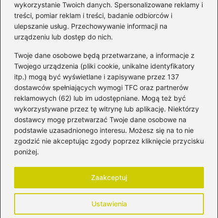
Jaką biblia dla dzieci
wykorzystanie Twoich danych. Spersonalizowane reklamy i
wybrać, aby wzbudzić ich
treści, pomiar reklam i treści, badanie odbiorców i
zainteresowanie?
ulepszanie usług. Przechowywanie informacji na
urządzeniu lub dostęp do nich.
Kategorie
Twoje dane osobowe będą przetwarzane, a informacje z
Twojego urządzenia (pliki cookie, unikalne identyfikatory
itp.) mogą być wyświetlane i zapisywane przez 137
Ciąża
(130)
dostawców spełniających wymogi TFC oraz partnerów
Dziecko
(267)
reklamowych (62) lub im udostępniane. Mogą też być
Kobieta
(132)
wykorzystywane przez tę witrynę lub aplikację. Niektórzy
Rodzice
(72)
dostawcy mogę przetwarzać Twoje dane osobowe na
podstawie uzasadnionego interesu. Możesz się na to nie
Szkoła i edukacja
(5)
zgodzić nie akceptując zgody poprzez kliknięcie przycisku
Uroda
(11)
poniżej.
Zdrowie i dieta
(82)
Zaakceptuj
Strona główna
Prywatność
Zasady użytkowania
Ustawienia
Napisz do nas