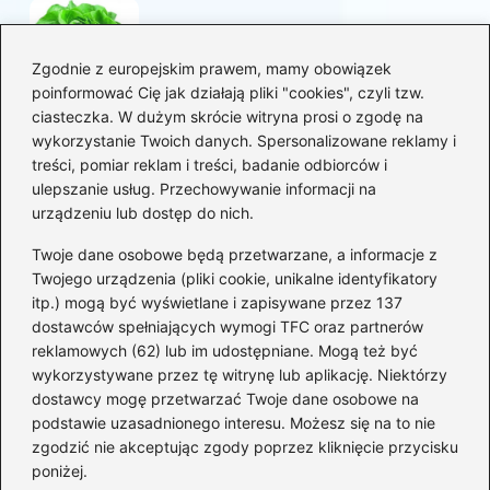
Korzyści sałaty w diecie
mam karmiących piersią
Zgodnie z europejskim prawem, mamy obowiązek
poinformować Cię jak działają pliki "cookies", czyli tzw.
ciasteczka. W dużym skrócie witryna prosi o zgodę na
Jaką biblia dla dzieci
wykorzystanie Twoich danych. Spersonalizowane reklamy i
wybrać, aby wzbudzić ich
treści, pomiar reklam i treści, badanie odbiorców i
zainteresowanie?
ulepszanie usług. Przechowywanie informacji na
urządzeniu lub dostęp do nich.
Kategorie
Twoje dane osobowe będą przetwarzane, a informacje z
Twojego urządzenia (pliki cookie, unikalne identyfikatory
itp.) mogą być wyświetlane i zapisywane przez 137
Ciąża
(130)
dostawców spełniających wymogi TFC oraz partnerów
Dziecko
(267)
reklamowych (62) lub im udostępniane. Mogą też być
Kobieta
(132)
wykorzystywane przez tę witrynę lub aplikację. Niektórzy
Rodzice
(72)
dostawcy mogę przetwarzać Twoje dane osobowe na
podstawie uzasadnionego interesu. Możesz się na to nie
Szkoła i edukacja
(5)
zgodzić nie akceptując zgody poprzez kliknięcie przycisku
Uroda
(11)
poniżej.
Zdrowie i dieta
(82)