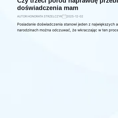
Czy trzeci poród naprawdę przeb
doświadczenia mam
AUTOR:
HONORATA STRZELCZYK
2025-12-02
Posiadanie doświadczenia stanowi jeden z największych 
narodzinach można odczuwać, że wkraczając w ten pro