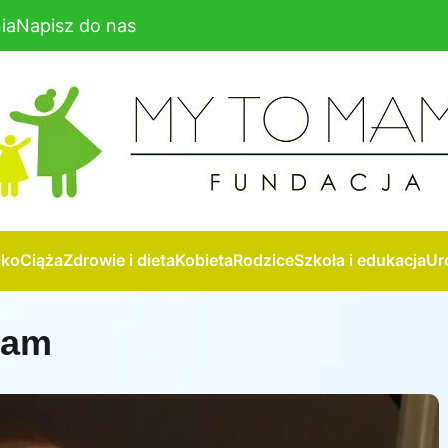
ia
Napisz do nas
cko
Ciąża
Zdrowie i dieta
Kobieta
Rodzice
Szkoła i edukacja
Ur
mam