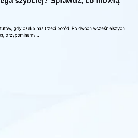
iega szybciej? Sprawdź, co mówią
atutów, gdy czeka nas trzeci poród. Po dwóch wcześniejszych
ces, przypominamy…