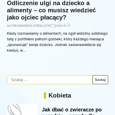
Odliczenie ulgi na dziecko a
alimenty – co musisz wiedzieć
jako ojciec płacący?
AUTOR:
HONORATA STRZELCZYK
2026-01-11
Kiedy rozmawiamy o alimentach, na ogół widzimy solidnego
tatę z portfelem pełnym gotówki, który każdego miesiąca
„sponsoruje” swoje dziecko. Jednak zastanawialiście się
kiedyś, w…
Kobieta
Jak dbać o zwieracze po