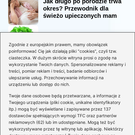
Jak długo po porodzie trwa
okres? Przewodnik dla
świeżo upieczonych mam
Korzyści sałaty w diecie
mam karmiących piersią
Zgodnie z europejskim prawem, mamy obowiązek
poinformować Cię jak działają pliki "cookies", czyli tzw.
ciasteczka. W dużym skrócie witryna prosi o zgodę na
Jaką biblia dla dzieci
wykorzystanie Twoich danych. Spersonalizowane reklamy i
wybrać, aby wzbudzić ich
treści, pomiar reklam i treści, badanie odbiorców i
zainteresowanie?
ulepszanie usług. Przechowywanie informacji na
urządzeniu lub dostęp do nich.
Kategorie
Twoje dane osobowe będą przetwarzane, a informacje z
Twojego urządzenia (pliki cookie, unikalne identyfikatory
itp.) mogą być wyświetlane i zapisywane przez 137
Ciąża
(130)
dostawców spełniających wymogi TFC oraz partnerów
Dziecko
(267)
reklamowych (62) lub im udostępniane. Mogą też być
Kobieta
(132)
wykorzystywane przez tę witrynę lub aplikację. Niektórzy