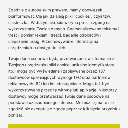
Korzyści sałaty w diecie
mam karmiących piersią
Zgodnie z europejskim prawem, mamy obowiązek
poinformować Cię jak działają pliki "cookies", czyli tzw.
ciasteczka. W dużym skrócie witryna prosi o zgodę na
Jaką biblia dla dzieci
wykorzystanie Twoich danych. Spersonalizowane reklamy i
wybrać, aby wzbudzić ich
treści, pomiar reklam i treści, badanie odbiorców i
zainteresowanie?
ulepszanie usług. Przechowywanie informacji na
urządzeniu lub dostęp do nich.
Kategorie
Twoje dane osobowe będą przetwarzane, a informacje z
Twojego urządzenia (pliki cookie, unikalne identyfikatory
itp.) mogą być wyświetlane i zapisywane przez 137
Ciąża
(130)
dostawców spełniających wymogi TFC oraz partnerów
Dziecko
(267)
reklamowych (62) lub im udostępniane. Mogą też być
Kobieta
(132)
wykorzystywane przez tę witrynę lub aplikację. Niektórzy
Rodzice
(72)
dostawcy mogę przetwarzać Twoje dane osobowe na
podstawie uzasadnionego interesu. Możesz się na to nie
Szkoła i edukacja
(5)
zgodzić nie akceptując zgody poprzez kliknięcie przycisku
Uroda
(11)
poniżej.
Zdrowie i dieta
(82)