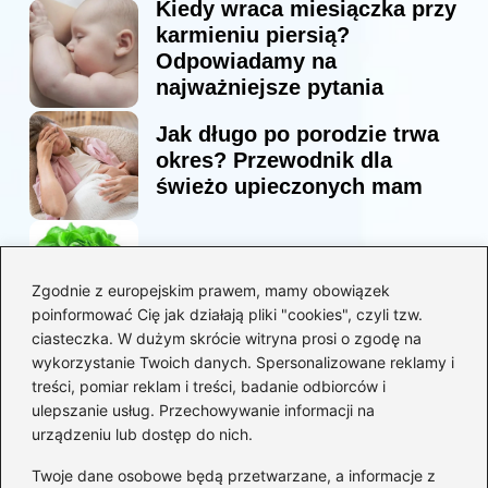
Kiedy wraca miesiączka przy
karmieniu piersią?
Odpowiadamy na
najważniejsze pytania
Jak długo po porodzie trwa
okres? Przewodnik dla
świeżo upieczonych mam
Korzyści sałaty w diecie
mam karmiących piersią
Zgodnie z europejskim prawem, mamy obowiązek
poinformować Cię jak działają pliki "cookies", czyli tzw.
ciasteczka. W dużym skrócie witryna prosi o zgodę na
Jaką biblia dla dzieci
wykorzystanie Twoich danych. Spersonalizowane reklamy i
wybrać, aby wzbudzić ich
treści, pomiar reklam i treści, badanie odbiorców i
zainteresowanie?
ulepszanie usług. Przechowywanie informacji na
urządzeniu lub dostęp do nich.
Kategorie
Twoje dane osobowe będą przetwarzane, a informacje z