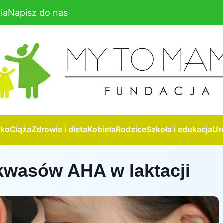
ia
Napisz do nas
cko
Ciąża
Zdrowie i dieta
Kobieta
Rodzice
Szkoła i edukacja
Ur
kwasów AHA w laktacji