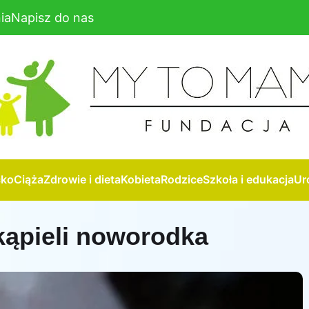
ia
Napisz do nas
cko
Ciąża
Zdrowie i dieta
Kobieta
Rodzice
Szkoła i edukacja
Ur
kąpieli noworodka