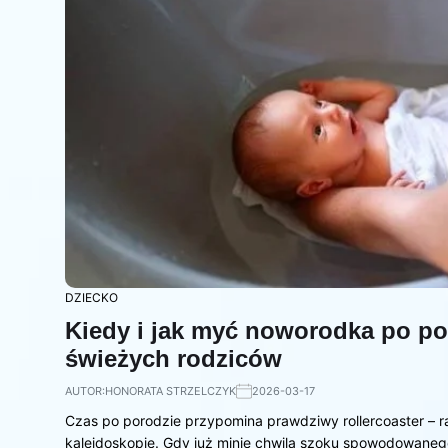
DZIECKO
Kiedy i jak myć noworodka po po
świeżych rodziców
AUTOR:
HONORATA STRZELCZYK
2026-03-17
Czas po porodzie przypomina prawdziwy rollercoaster – ra
kalejdoskopie. Gdy już minie chwila szoku spowodowane