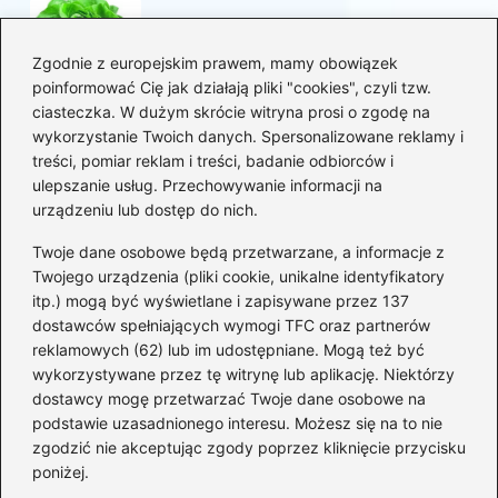
Korzyści sałaty w diecie
mam karmiących piersią
Zgodnie z europejskim prawem, mamy obowiązek
poinformować Cię jak działają pliki "cookies", czyli tzw.
ciasteczka. W dużym skrócie witryna prosi o zgodę na
Jaką biblia dla dzieci
wykorzystanie Twoich danych. Spersonalizowane reklamy i
wybrać, aby wzbudzić ich
treści, pomiar reklam i treści, badanie odbiorców i
zainteresowanie?
ulepszanie usług. Przechowywanie informacji na
urządzeniu lub dostęp do nich.
Kategorie
Twoje dane osobowe będą przetwarzane, a informacje z
Twojego urządzenia (pliki cookie, unikalne identyfikatory
itp.) mogą być wyświetlane i zapisywane przez 137
Ciąża
(130)
dostawców spełniających wymogi TFC oraz partnerów
Dziecko
(267)
reklamowych (62) lub im udostępniane. Mogą też być
Kobieta
(132)
wykorzystywane przez tę witrynę lub aplikację. Niektórzy
Rodzice
(72)
dostawcy mogę przetwarzać Twoje dane osobowe na
podstawie uzasadnionego interesu. Możesz się na to nie
Szkoła i edukacja
(5)
zgodzić nie akceptując zgody poprzez kliknięcie przycisku
Uroda
(11)
poniżej.
Zdrowie i dieta
(82)