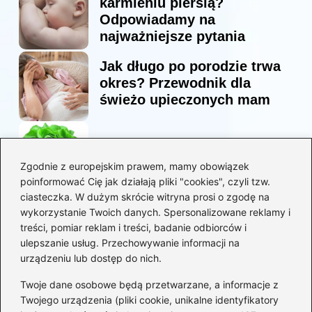
karmieniu piersią?
Odpowiadamy na
najważniejsze pytania
Jak długo po porodzie trwa
okres? Przewodnik dla
świeżo upieczonych mam
Korzyści sałaty w diecie
mam karmiących piersią
Zgodnie z europejskim prawem, mamy obowiązek
poinformować Cię jak działają pliki "cookies", czyli tzw.
ciasteczka. W dużym skrócie witryna prosi o zgodę na
Jaką biblia dla dzieci
wykorzystanie Twoich danych. Spersonalizowane reklamy i
wybrać, aby wzbudzić ich
treści, pomiar reklam i treści, badanie odbiorców i
zainteresowanie?
ulepszanie usług. Przechowywanie informacji na
urządzeniu lub dostęp do nich.
Kategorie
Twoje dane osobowe będą przetwarzane, a informacje z
Twojego urządzenia (pliki cookie, unikalne identyfikatory