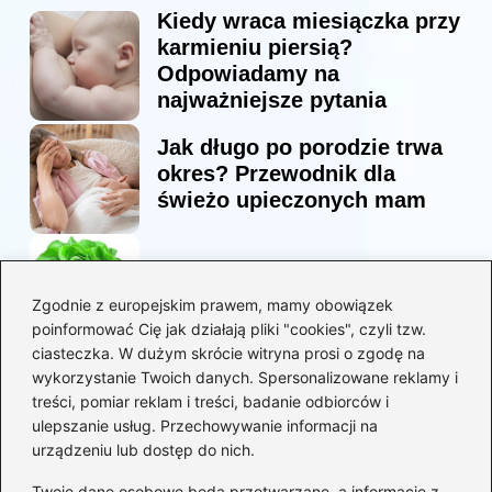
Kiedy wraca miesiączka przy
karmieniu piersią?
Odpowiadamy na
najważniejsze pytania
Jak długo po porodzie trwa
okres? Przewodnik dla
świeżo upieczonych mam
Korzyści sałaty w diecie
mam karmiących piersią
Zgodnie z europejskim prawem, mamy obowiązek
poinformować Cię jak działają pliki "cookies", czyli tzw.
ciasteczka. W dużym skrócie witryna prosi o zgodę na
Jaką biblia dla dzieci
wykorzystanie Twoich danych. Spersonalizowane reklamy i
wybrać, aby wzbudzić ich
treści, pomiar reklam i treści, badanie odbiorców i
zainteresowanie?
ulepszanie usług. Przechowywanie informacji na
urządzeniu lub dostęp do nich.
Kategorie
Twoje dane osobowe będą przetwarzane, a informacje z